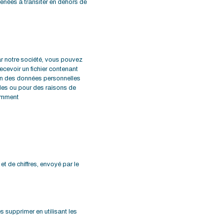
enées à transiter en dehors de
ar notre société, vous pouvez
evoir un fichier contenant
on des données personnelles
les ou pour des raisons de
demment
et de chiffres, envoyé par le
 supprimer en utilisant les