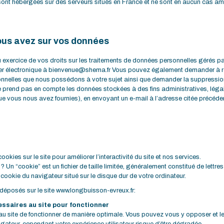
ont hébergées sur des serveurs situés en France et ne sont en aucun cas am
ous avez sur vos données
u exercice de vos droits sur les traitements de données personnelles gérés p
ier électronique à bienvenue@shema.fr Vous pouvez également demander à rec
onnelles que nous possédons à votre sujet ainsi que demander la suppressi
 prend pas en compte les données stockées à des fins administratives, léga
 que vous nous avez fournies), en envoyant un e-mail à l’adresse citée précé
cookies sur le site pour améliorer l’interactivité du site et nos services.
 Un “cookie” est un fichier de taille limitée, généralement constitué de lettres 
r cookie du navigateur situé sur le disque dur de votre ordinateur.
déposés sur le site www.longbuisson-evreux.fr:
ssaires au site pour fonctionner
u site de fonctionner de manière optimale. Vous pouvez vous y opposer et les