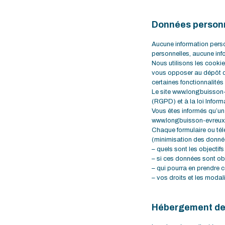
Données person
Aucune information person
personnelles, aucune info
Nous utilisons les cookie
vous opposer au dépôt de
certaines fonctionnalités
Le site www.longbuisson-
(RGPD) et à la loi Informa
Vous êtes informés qu’un 
www.longbuisson-evreux.f
Chaque formulaire ou télé
(minimisation des donné
– quels sont les objectifs
– si ces données sont ob
– qui pourra en prendre
– vos droits et les modali
Hébergement de