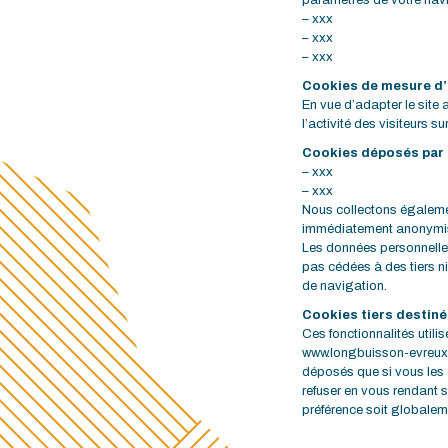
paramètres de votre navi
– xxx
– xxx
– xxx
Cookies de mesure d
En vue d’adapter le site
l’activité des visiteurs su
Cookies déposés par 
– xxx
– xxx
Nous collectons également
immédiatement anonymisée
Les données personnelles 
pas cédées à des tiers ni
de navigation.
Cookies tiers destinés
Ces fonctionnalités utili
www.longbuisson-evreux.fr
déposés que si vous les 
refuser en vous rendant 
préférence soit globalemen