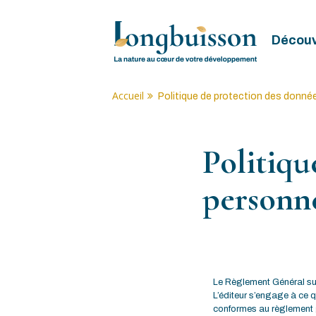
Skip
to
content
Découvr
Accueil
Politique de protection des donné
Politiqu
personne
Le Règlement Général sur
L’éditeur s’engage à ce q
conformes au règlement g