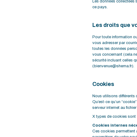
Les données collectées s
ce pays.
Les droits que v
Pour toute information o
vous adresser par courr
toutes les données pers
vous concernant (cela ne
sécurité incluant celles
(bienvenue@shema.fr).
Cookies
Nous utilisons différents 
Qu’est-ce qu’un “cookie” ?
serveur internet au fichie
X types de cookies sont 
Cookies internes néce
Ces cookies permettent a