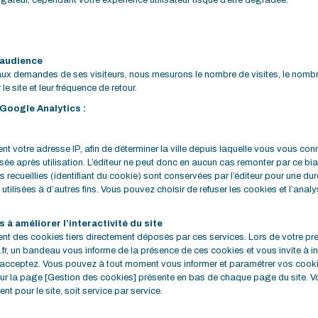
gateur, cependant votre expérience utilisateur risque d’être dégradée.
’audience
 aux demandes de ses visiteurs, nous mesurons le nombre de visites, le nomb
r le site et leur fréquence de retour.
Google Analytics :
 votre adresse IP, afin de déterminer la ville depuis laquelle vous vous conn
 après utilisation. L’éditeur ne peut donc en aucun cas remonter par ce bi
recueillies (identifiant du cookie) sont conservées par l’éditeur pour une dur
 utilisées à d’autres fins. Vous pouvez choisir de refuser les cookies et l’ana
 à améliorer l’interactivité du site
sent des cookies tiers directement déposés par ces services. Lors de votre pre
, un bandeau vous informe de la présence de ces cookies et vous invite à ind
acceptez. Vous pouvez à tout moment vous informer et paramétrer vos cooki
sur la page [Gestion des cookies] présente en bas de chaque page du site. V
t pour le site, soit service par service.